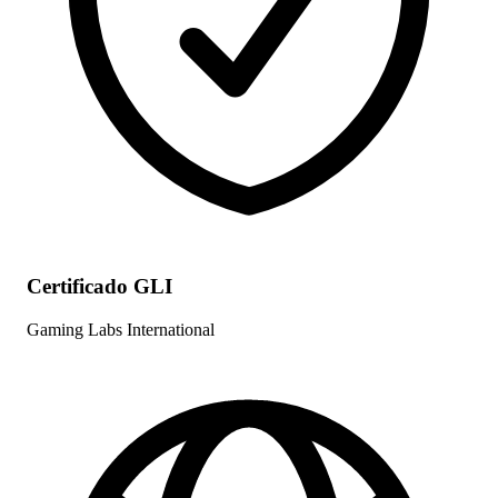
Certificado GLI
Gaming Labs International