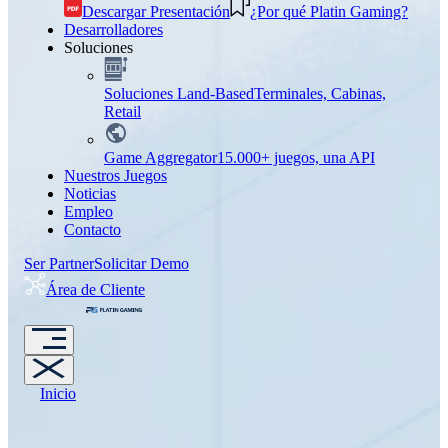
Descargar Presentación
¿Por qué Platin Gaming?
Desarrolladores
Soluciones
Soluciones Land-Based
Terminales, Cabinas,
Retail
Game Aggregator
15.000+ juegos, una API
Nuestros Juegos
Noticias
Empleo
Contacto
Ser Partner
Solicitar Demo
Área de Cliente
Inicio