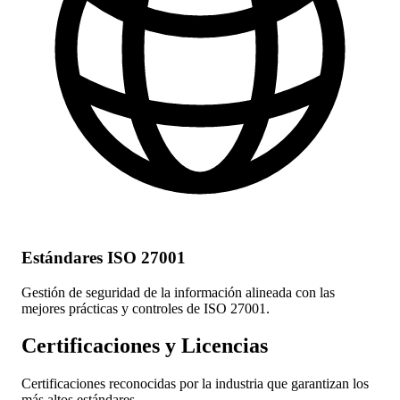
Estándares ISO 27001
Gestión de seguridad de la información alineada con las
mejores prácticas y controles de ISO 27001.
Certificaciones y Licencias
Certificaciones reconocidas por la industria que garantizan los
más altos estándares.