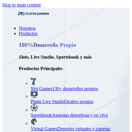
Skip to main content
Nosotros
Productos
100%
Desarrollo Propio
Slots, Live Studio, Sportsbook y más
Productos Principales
Slot Games
130+ desarrollos propios
Platin Live Studio
Dealers propios
Sportsbook
Apuestas deportivas y en vivo
Virtual Games
Deportes virtuales y carreras