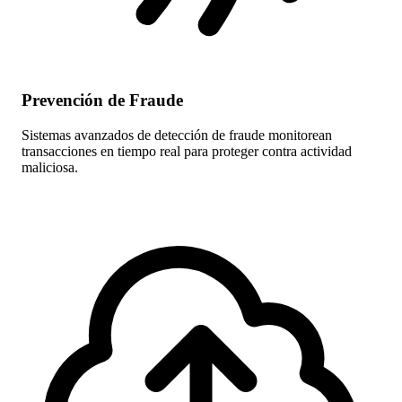
Prevención de Fraude
Sistemas avanzados de detección de fraude monitorean
transacciones en tiempo real para proteger contra actividad
maliciosa.