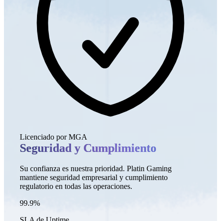
Licenciado por MGA
Seguridad y Cumplimiento
Su confianza es nuestra prioridad. Platin Gaming
mantiene seguridad empresarial y cumplimiento
regulatorio en todas las operaciones.
99.9%
SLA de Uptime