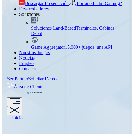
Descargar Presentación
¿Por qué Platin Gaming?
Desarrolladores
Soluciones
Soluciones Land-Based
Terminales, Cabinas,
Retail
Game Aggregator
15.000+ juegos, una API
Nuestros Juegos
Noticias
Empleo
Contacto
Ser Partner
Solicitar Demo
Área de Cliente
Inicio