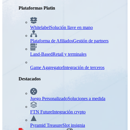
Plataformas Platin
Whitelabel
Solución llave en mano
Plataforma de Afiliados
Gestión de partners
Land-Based
Retail y terminales
Game Aggregator
Integración de terceros
Destacados
Juego Personalizado
Soluciones a medida
FTN Future
Integración crypto
Pyramid Treasure
Slot insignia