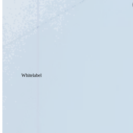
Whitelabel