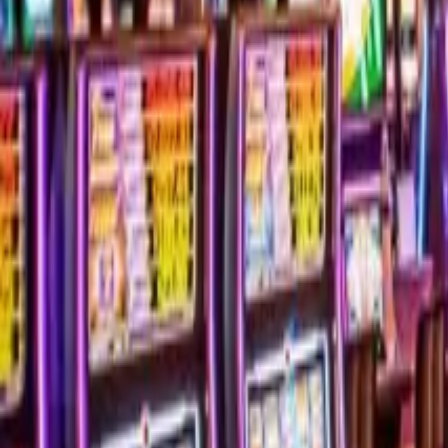
Noticias