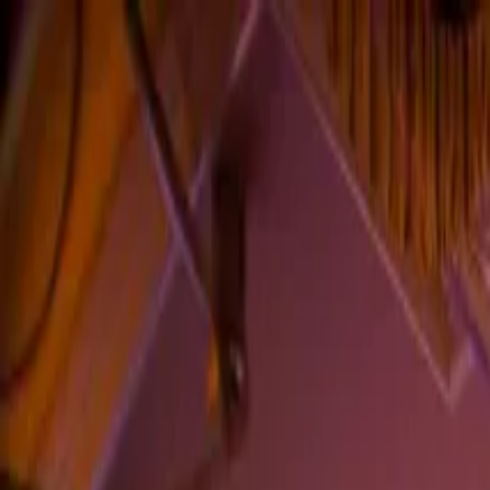
Skip to main content
Nosotros
Productos
100%
Desarrollo Propio
Slots, Live Studio, Sportsbook y más
Productos Principales
Slot Games
130+ desarrollos propios
Platin Live Studio
Dealers propios
Sportsbook
Apuestas deportivas y en vivo
Virtual Games
Deportes virtuales y carreras