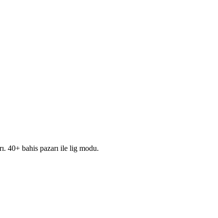
ı. 40+ bahis pazarı ile lig modu.