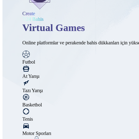
Create
7/24 Bahis
Virtual Games
Online platformlar ve perakende bahis dükkanları için yüksek
Futbol
At Yarışı
Tazı Yarışı
Basketbol
Tenis
Motor Sporları