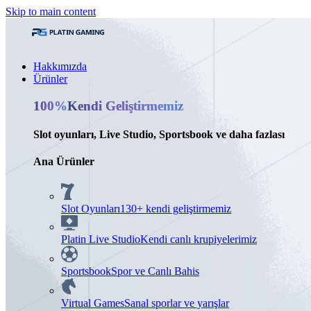
Skip to main content
Hakkımızda
Ürünler
100%
Kendi Geliştirmemiz
Slot oyunları, Live Studio, Sportsbook ve daha fazlası
Ana Ürünler
Slot Oyunları
130+ kendi geliştirmemiz
Platin Live Studio
Kendi canlı krupiyelerimiz
Sportsbook
Spor ve Canlı Bahis
Virtual Games
Sanal sporlar ve yarışlar