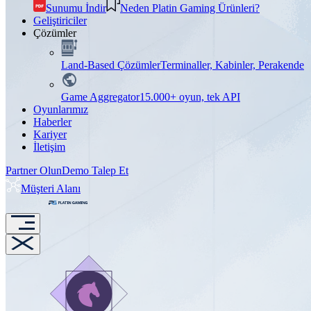
Sunumu İndir
Neden Platin Gaming Ürünleri?
Geliştiriciler
Çözümler
Land-Based Çözümler
Terminaller, Kabinler, Perakende
Game Aggregator
15.000+ oyun, tek API
Oyunlarımız
Haberler
Kariyer
İletişim
Partner Olun
Demo Talep Et
Müşteri Alanı