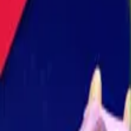
Sunumu İndir
Neden Platin Gaming Ürünleri?
Geliştiriciler
Çözümler
Land-Based Çözümler
Terminaller, Kabinler, Perakende
Game Aggregator
15.000+ oyun, tek API
Oyunlarımız
Haberler
Kariyer
İletişim
Partner Olun
Demo Talep Et
Müşteri Alanı
Ana Sayfa