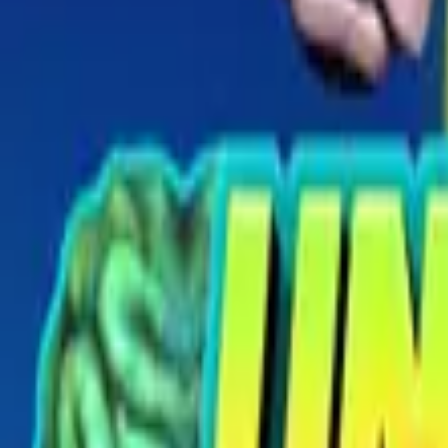
Casino