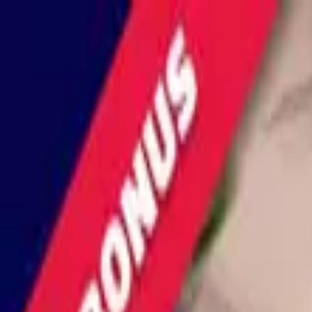
Skip to main content
Hakkımızda
Ürünler
100%
Kendi Geliştirmemiz
Slot oyunları, Live Studio, Sportsbook ve daha fazlası
Ana Ürünler
Slot Oyunları
130+ kendi geliştirmemiz
Platin Live Studio
Kendi canlı krupiyelerimiz
Sportsbook
Spor ve Canlı Bahis
Virtual Games
Sanal sporlar ve yarışlar