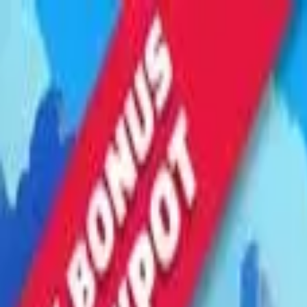
Skip to main content
Hakkımızda
Ürünler
100%
Kendi Geliştirmemiz
Slot oyunları, Live Studio, Sportsbook ve daha fazlası
Ana Ürünler
Slot Oyunları
130+ kendi geliştirmemiz
Platin Live Studio
Kendi canlı krupiyelerimiz
Sportsbook
Spor ve Canlı Bahis
Virtual Games
Sanal sporlar ve yarışlar