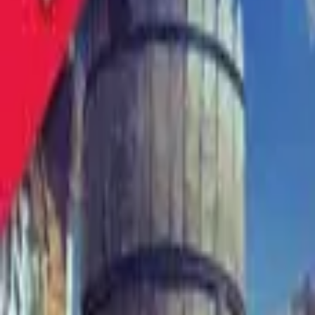
Sunumu İndir
Neden Platin Gaming Ürünleri?
Geliştiriciler
Çözümler
Land-Based Çözümler
Terminaller, Kabinler, Perakende
Game Aggregator
15.000+ oyun, tek API
Oyunlarımız
Haberler
Kariyer
İletişim
Partner Olun
Demo Talep Et
Müşteri Alanı
Ana Sayfa