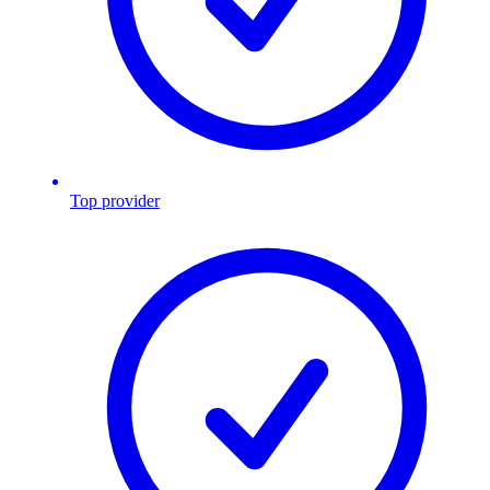
Top provider