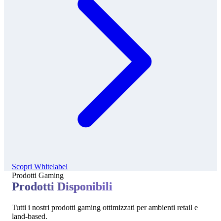
Scopri Whitelabel
Prodotti Gaming
Prodotti Disponibili
Tutti i nostri prodotti gaming ottimizzati per ambienti retail e
land-based.