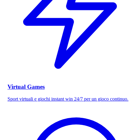
Virtual Games
Sport virtuali e giochi instant win 24/7 per un gioco continuo.