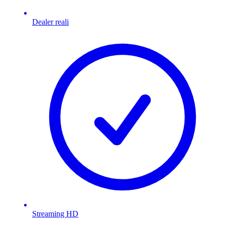
Dealer reali
Streaming HD