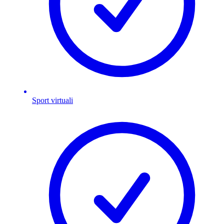
Sport virtuali