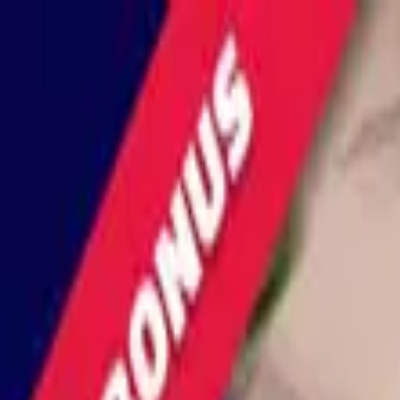
Skip to main content
À Propos
Produits
100%
Développement Interne
Slots, Live Studio, Sportsbook et plus
Produits Phares
Slot Games
130+ développements internes
Platin Live Studio
Nos propres croupiers
Sportsbook
Paris sportifs et en direct
Virtual Games
Sports virtuels et courses