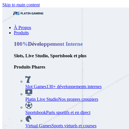
Skip to main content
À Propos
Produits
100%
Développement Interne
Slots, Live Studio, Sportsbook et plus
Produits Phares
Slot Games
130+ développements internes
Platin Live Studio
Nos propres croupiers
Sportsbook
Paris sportifs et en direct
Virtual Games
Sports virtuels et courses