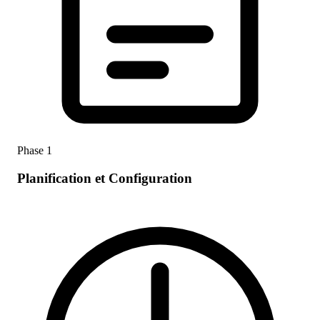
Phase 1
Planification et Configuration