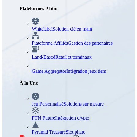
Plateformes Platin
Whitelabel
Solution clé en main
Plateforme Affiliés
Gestion des partenaires
Land-Based
Retail et terminaux
Game Aggregator
Intégration jeux tiers
À la Une
Jeu Personnalisé
Solutions sur mesure
FTN Future
Intégration crypto
Pyramid Treasure
Slot phare