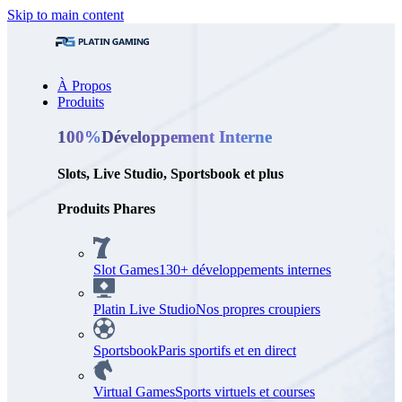
Skip to main content
À Propos
Produits
100%
Développement Interne
Slots, Live Studio, Sportsbook et plus
Produits Phares
Slot Games
130+ développements internes
Platin Live Studio
Nos propres croupiers
Sportsbook
Paris sportifs et en direct
Virtual Games
Sports virtuels et courses