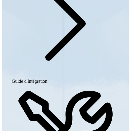
Guide d'Intégration