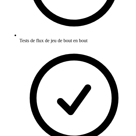
Tests de flux de jeu de bout en bout