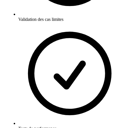
Validation des cas limites