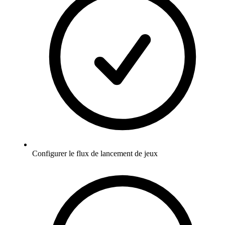
Configurer le flux de lancement de jeux