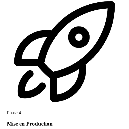
Phase 4
Mise en Production