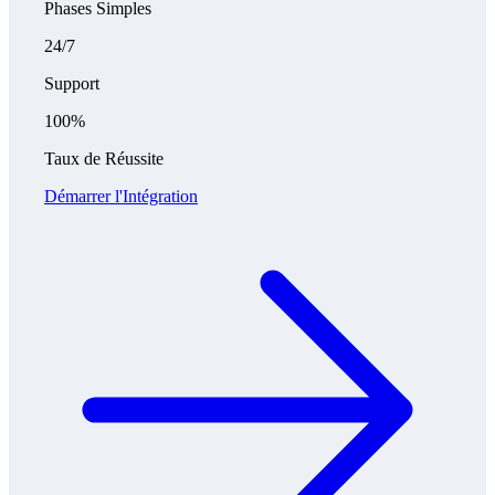
Phases Simples
24/7
Support
100%
Taux de Réussite
Démarrer l'Intégration