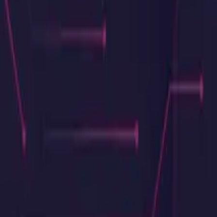
Télécharger Présentation
Pourquoi les Produits Platin Ga
Développeurs
Solutions
Solutions Land-Based
Terminaux, Cabinets, Retail
Game Aggregator
15 000+ jeux, une seule API
Nos Jeux
Actualités
Carrières
Contact
Devenir Partenaire
Demander Démo
Espace Client
Accueil