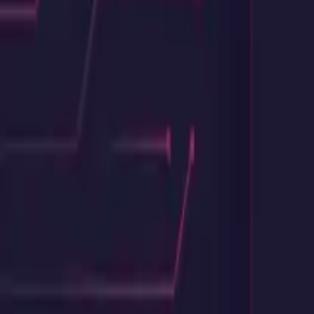
Actualités