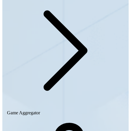
Game Aggregator