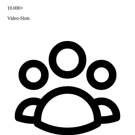
10.000+
Video-Slots