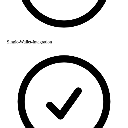
Single-Wallet-Integration