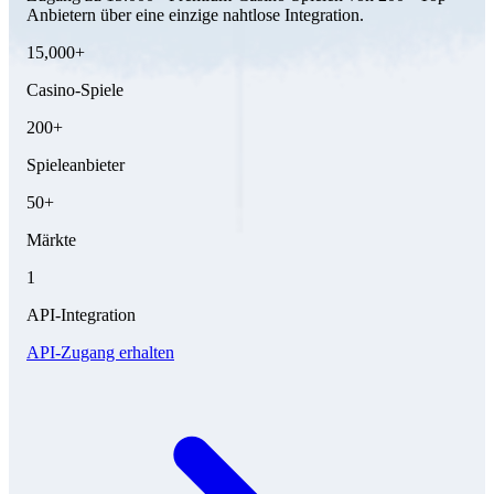
Anbietern über eine einzige nahtlose Integration.
15,000+
Casino-Spiele
200+
Spieleanbieter
50+
Märkte
1
API-Integration
API-Zugang erhalten