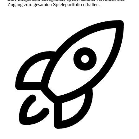
Zugang zum gesamten Spieleportfolio erhalten.