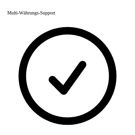
Multi-Währungs-Support