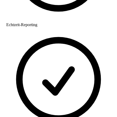
Echtzeit-Reporting