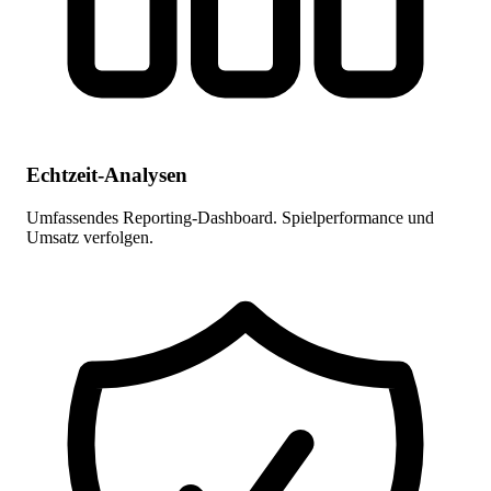
Echtzeit-Analysen
Umfassendes Reporting-Dashboard. Spielperformance und
Umsatz verfolgen.